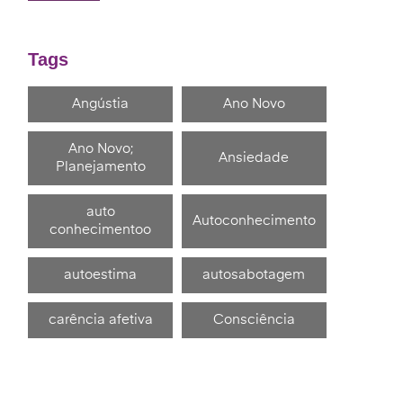
Tags
Angústia
Ano Novo
Ano Novo;
Ansiedade
Planejamento
auto
Autoconhecimento
conhecimentoo
autoestima
autosabotagem
carência afetiva
Consciência