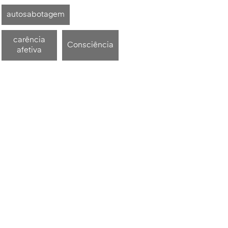
autosabotagem
carência
Consciência
afetiva